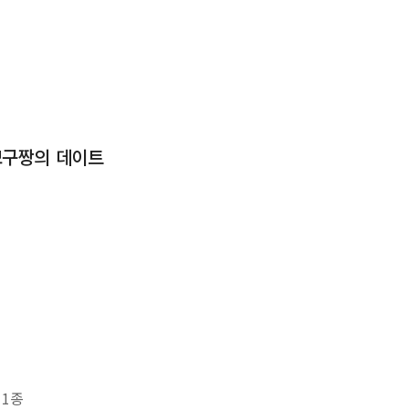
모구짱의 데이트
 1종