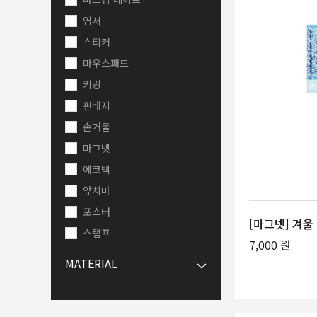
엽서
스티커
마우스패드
키링
핀배지
손거울
마그넷
에코백
앞치마
포스터
[마그넷] 겨울
스탬프
7,000 원
머그컵
MATERIAL
퍼즐
폰케이스