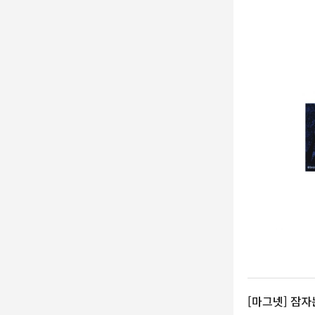
그립톡
우산
메모지
엽서북
클리어파일
기타
에디션
[마그넷] 잠자