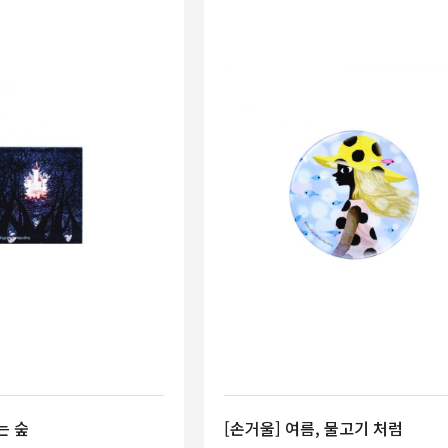
는 숲
[손거울] 여름, 물고기 처럼