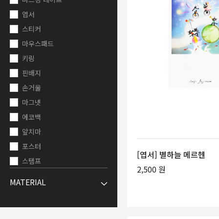
엽서
스티커
마우스패드
키링
핀배지
손거울
마그넷
에코백
앞치마
포스터
[엽서] 별하늘 메르헨
스탬프
2,500 원
머그컵
MATERIAL
퍼즐
폰케이스