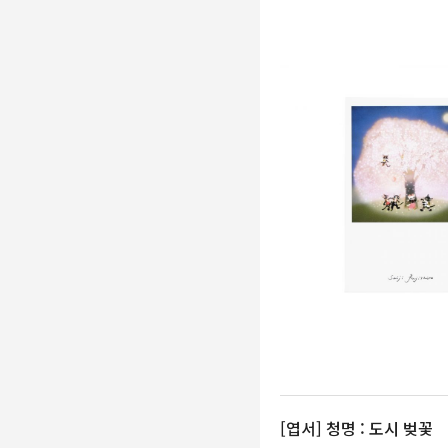
그립톡
우산
메모지
엽서북
클리어파일
기타
에디션
[엽서] 청명 : 도시 벚꽃